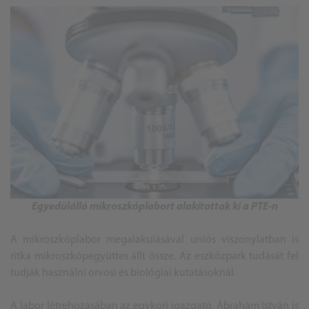
Egyedülálló mikroszkóplabort alakítottak ki a PTE-n
A mikroszkóplabor megalakulásával uniós viszonylatban is
ritka mikroszkópegyüttes állt össze. Az eszközpark tudását fel
tudják használni orvosi és biológiai kutatásoknál.
A labor létrehozásában az egykori igazgató, Ábrahám István is