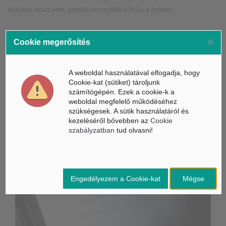
aktívan részt vett, emiatt nevezték el róla a termet.
BG
×
Cookie megerősítés
Forrás: Pécsi Tudományegyetem, PécsAktuál
A képek illusztrációk
A weboldal használatával elfogadja, hogy
Cookie-kat (sütiket) tároljunk
számítógépén. Ezek a cookie-k a
weboldal megfelelő működéséhez
ÁSZ hírek /
ÁSZ HÍRPORTÁL
szükségesek. A sütik használatáról és
kezeléséről bővebben az
Cookie
Mesterséges Intelligencia /
NICE
szabályzatban
tud olvasni!
Engedélyezem a Cookie-kat
Mégse