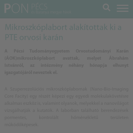
Keresés
Mikroszkóplabort alakítottak ki a
PTE orvosi karán
A Pécsi Tudományegyetem Orvostudományi Karán
(ÁOK)mikroszkóplabort avattak, melyet Ábrahám
Istvánról, az intézmény néhány hónapja elhunyt
igazgatójáról neveztek el.
A Szuperrezolúciós mikroszkóplabornak (Nano-Bio-Imaging
Core Facity) egy részét képezi egy egyedi molekulakövetésre
alkalmas eszköz is, valamint olyanok, melyekkel a nanovilágot
vizsgálhatják a kutatók. A laborban található berendezések
pormentes, kontrolált hőmérsékletű területen
működőképesek.