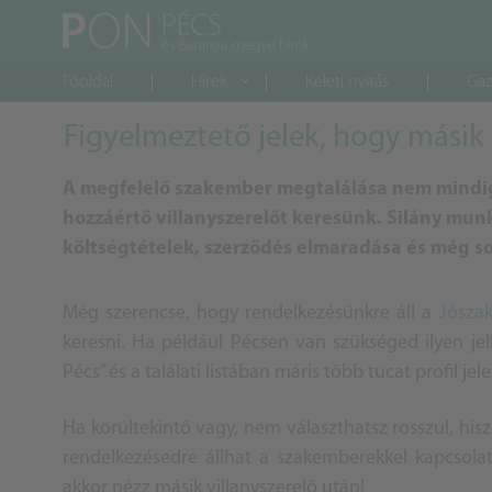
Főoldal
Hírek
Keleti nyitás
Gaz
Figyelmeztető jelek, hogy másik 
A megfelelő szakember megtalálása nem mindig
hozzáértő villanyszerelőt keresünk. Silány mun
költségtételek, szerződés elmaradása és még s
Még szerencse, hogy rendelkezésünkre áll a
Jószak
keresni. Ha például Pécsen van szükséged ilyen jell
Pécs” és a találati listában máris több tucat profil je
Ha körültekintő vagy, nem választhatsz rosszul, hisz
rendelkezésedre állhat a szakemberekkel kapcsola
akkor nézz másik villanyszerelő után!