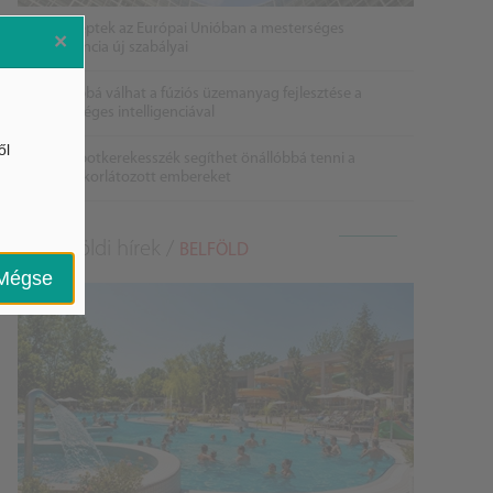
Életbe léptek az Európai Unióban a mesterséges
×
intelligencia új szabályai
Gyorsabbá válhat a fúziós üzemanyag fejlesztése a
mesterséges intelligenciával
ől
Látó robotkerekesszék segíthet önállóbbá tenni a
mozgáskorlátozott embereket
Belföldi hírek /
BELFÖLD
Mégse