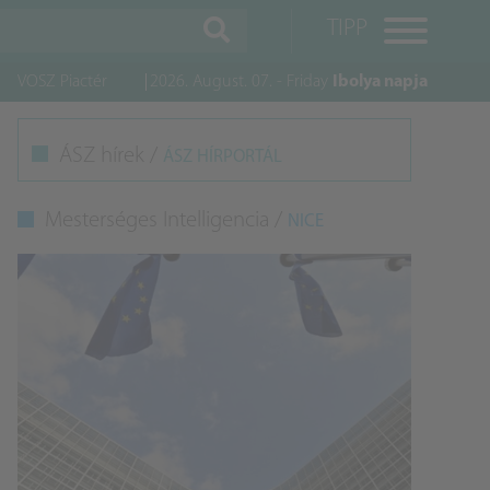
TIPP
VOSZ Piactér
2026. August. 07. - Friday
Ibolya napja
M
ÁSZ hírek /
ÁSZ HÍRPORTÁL
K
Mesterséges Intelligencia /
NICE
A