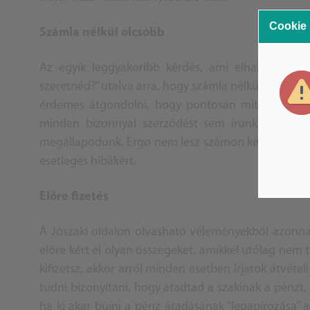
Cookie
Számla nélkül olcsóbb
Az egyik leggyakoribb kérdés, ami elhangozhat e
szeretnéd?” utalva arra, hogy számla nélkül olcsóbb
érdemes átgondolni, hogy pontosan mit is kocká
minden bizonnyal szerződést sem írunk, ami azt
megállapodunk. Ergo nem lesz számon kérhető rajt
esetleges hibákért.
Előre fizetés
A Jószaki oldalon olvasható véleményekből azonnal
előre kért el olyan összegeket, amikkel utólag nem 
kifizetsz, akkor arról minden esetben írjatok átvét
tudni bizonyítani, hogy átadtad a szakinak a pénzt, 
ha ki akar bújni a pénz átadásának “lepapírozása” aló