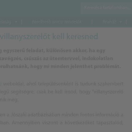
daság
Bérelhető orvosi rendelők
Áruház
villanyszerelőt kell keresned
 egyszerű feladat, különösen akkor, ha egy
kavégzés, csúszás az ütemtervvel, indokolatlan
orolhatnánk, hogy mi minden jelenthet problémát.
i
weboldal, ahol településenként is tudunk szakembert
egű segítségre, csak be kell írnod, hogy “villanyszerelő
lenik meg.
en a Jószaki
adatbázisában minden fontos információ a
tban. Amennyiben viszont a következőket tapasztalod,