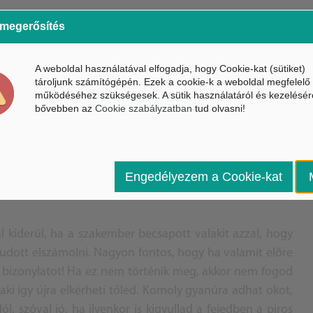
 megerősítés
gy iparos szájából az, hogy “számlával vagy anélkül
A weboldal használatával elfogadja, hogy Cookie-kat (sütiket)
tároljunk számítógépén. Ezek a cookie-k a weboldal megfelelő
 lesz a munka. Tény, hogy vonzó lehet a kedvezőbb ár, de
működéséhez szükségesek. A sütik használatáról és kezelésér
ztatunk ezzel. Ha a szakember nem ad számlát, akkor
bővebben az
Cookie szabályzatban
tud olvasni!
 jelenti, hogy nem lesz írásos nyoma annak, amiben
a. Sőt, számla hiányában nem tudunk reklamálni sem az
Engedélyezem a Cookie-kat
 kiderül, ha a szakember becsapott valakit azzal, hogy
tudott elszámolni. Nagyon fontos, hogy ha valamit előre
eli bizonylatot! Ha ez nem történik meg, akkor nem fogod
aki így újra elkérheti tőled. Komoly gyanúra adhat okot,
l, szóval jó, ha ilyenkor is kigyullad a fejedben a piros