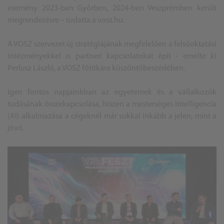
esemény 2023-ban Győrben, 2024-ben Veszprémben került
megrendezésre – tudatta a vosz.hu.
A VOSZ szervezet új stratégiájának megfelelően a felsőoktatási
intézményekkel is partneri kapcsolatokat épít - emelte ki
Perlusz László, a VOSZ főtitkára köszöntőbeszédében.
Igen fontos napjainkban az egyetemek és a vállalkozók
tudásának összekapcsolása, hiszen a mesterséges intelligencia
(AI) alkalmazása a cégeknél már sokkal inkább a jelen, mint a
jövő.