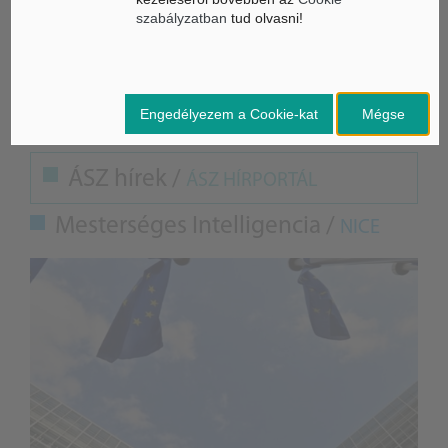
a kvantum szuperszámítógépek, valamint az öntanuló
szabályzatban
tud olvasni!
robotok.
A teljes cikk itt olvasható.
Engedélyezem a Cookie-kat
Mégse
ÁSZ hírek /
ÁSZ HÍRPORTÁL
Mesterséges Intelligencia /
NICE