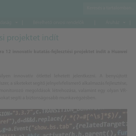
daság
Bérelhető orvosi rendelők
Áruház
i projektet indít
12 innovatív kutatás-fejlesztési projektet indít a Huawei
en innovatív ötlettel lehetett jelentkezni. A benyújtott
er, a siketeket segítő jelnyelvfelismerő alkalmazás fejlesztése,
t monitorozó megoldások létrehozása, valamint egy olyan VR-
kásokat segíti a biztonságosabb munkavégzésben.