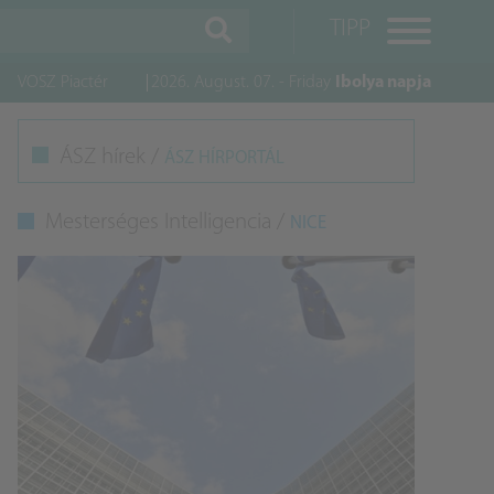
TIPP
VOSZ Piactér
2026. August. 07. - Friday
Ibolya napja
M
ÁSZ hírek /
ÁSZ HÍRPORTÁL
K
Mesterséges Intelligencia /
NICE
A