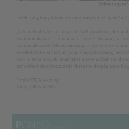
Számos egyedi 
Érdekesség, hogy több terv a mesterséges intelligenciára é
„A rendkívül színes és összetett K+F projektek jól muta
kutatómunkának” – mondta el Gecse Mariann, a Huaw
kommunikációért felelős igazgatója. - „Számos ösztöndíj
emellett fontosnak tartjuk, hogy a legújabb iparági techn
azok a technológiák, amelyeket a jövendőbeli munkaad
számottevő előnyhöz juttatja őket a munkaerőpiacon, kieg
Forrás: PTE, Marketing
A képek illusztrációk