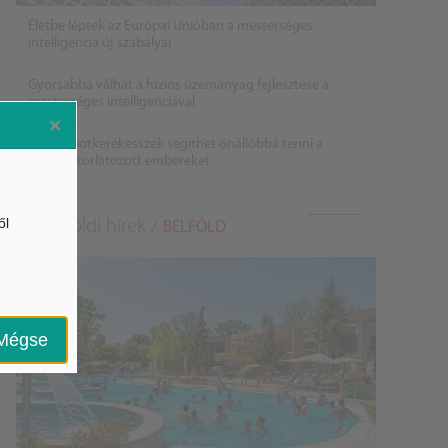
Életbe léptek az Európai Unióban a mesterséges
intelligencia új szabályai
Gyorsabbá válhat a fúziós üzemanyag fejlesztése a
mesterséges intelligenciával
×
Látó robotkerekesszék segíthet önállóbbá tenni a
mozgáskorlátozott embereket
ől
Belföldi hírek /
BELFÖLD
Mégse