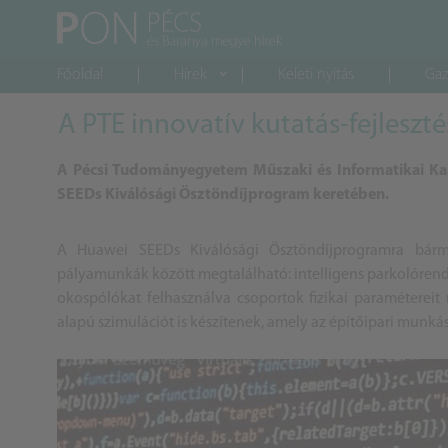
Főoldal
Hírek
Keleti nyitás
Gaz
A PTE innovatív kutatás-fejlesztés
A Pécsi Tudományegyetem Műszaki és Informatikai Kara 
SEEDs Kiválósági Ösztöndíjprogram keretében.
A Huawei SEEDs Kiválósági Ösztöndíjprogramra bármily
pályamunkák között megtalálható: intelligens parkolórendsz
okospólókat felhasználva csoportok fizikai paraméterei
alapú szimulációt is készítenek, amely az építőipari mun