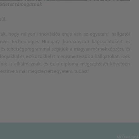
ötletet támogatnak
pül.
tják, hogy milyen innovációs ereje van az egyetemi hallgatói
ei Technologies Hungary kormányzati kapcsolatokért és
- és tehetségprogrammal segítjük a magyar mérnökképzést, és
ológiákkal és eszközökkel is megismertessük a hallgatókat. Ezek
óik is alkalmaznak, és ez a diploma megszerzését követően
észítve a már megszerzett egyetemi tudást.”
MCOnet 2001-2