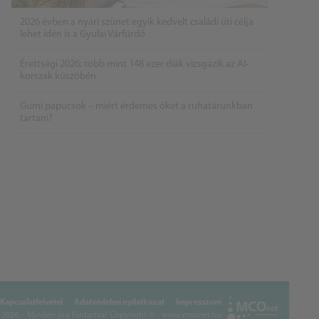
2026 évben a nyári szünet egyik kedvelt családi úti célja
lehet idén is a Gyulai Várfürdő
Érettségi 2026: több mint 148 ezer diák vizsgázik az AI-
korszak küszöbén
Gumi papucsok – miért érdemes őket a ruhatárunkban
tartani?
Kapcsolatfelvétel
Adatvédelmi nyilatkozat
Impresszum
026. - Minden jog fentartva!
Copyright © - www.mconet.hu