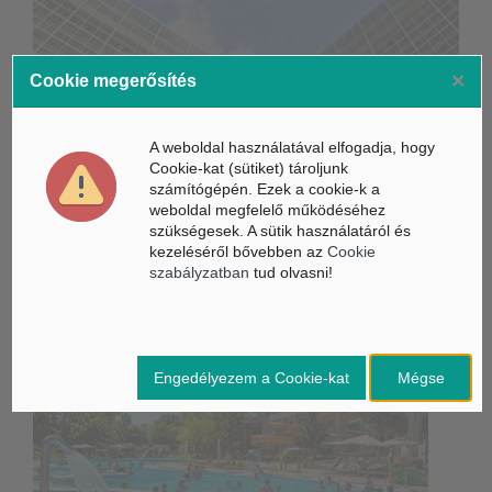
×
Cookie megerősítés
Életbe léptek az Európai Unióban a mesterséges intelligencia
új szabályai
A weboldal használatával elfogadja, hogy
Gyorsabbá válhat a fúziós üzemanyag fejlesztése a
Cookie-kat (sütiket) tároljunk
mesterséges intelligenciával
számítógépén. Ezek a cookie-k a
weboldal megfelelő működéséhez
Látó robotkerekesszék segíthet önállóbbá tenni a
szükségesek. A sütik használatáról és
mozgáskorlátozott embereket
kezeléséről bővebben az
Cookie
szabályzatban
tud olvasni!
Belföldi hírek /
BELFÖLD
Engedélyezem a Cookie-kat
Mégse