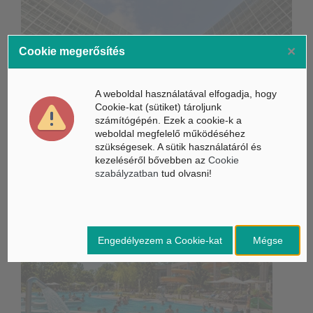
×
Cookie megerősítés
Életbe léptek az Európai Unióban a mesterséges intelligencia
új szabályai
A weboldal használatával elfogadja, hogy
Gyorsabbá válhat a fúziós üzemanyag fejlesztése a
Cookie-kat (sütiket) tároljunk
mesterséges intelligenciával
számítógépén. Ezek a cookie-k a
weboldal megfelelő működéséhez
Látó robotkerekesszék segíthet önállóbbá tenni a
szükségesek. A sütik használatáról és
mozgáskorlátozott embereket
kezeléséről bővebben az
Cookie
szabályzatban
tud olvasni!
Belföldi hírek /
BELFÖLD
Engedélyezem a Cookie-kat
Mégse