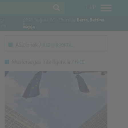
TIPP
2026. August. 06. - Thursday
Berta, Bettina
SZ
ctér
napja
M
ÁSZ hírek /
ÁSZ HÍRPORTÁL
K
Mesterséges Intelligencia /
NICE
A