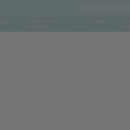
aság
Bérelhető orvosi
Áruház
VO
rendelők
Pia