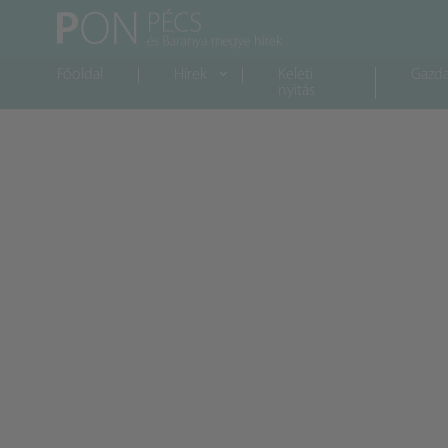
Főoldal
Hírek
Keleti
Gazd
nyitás