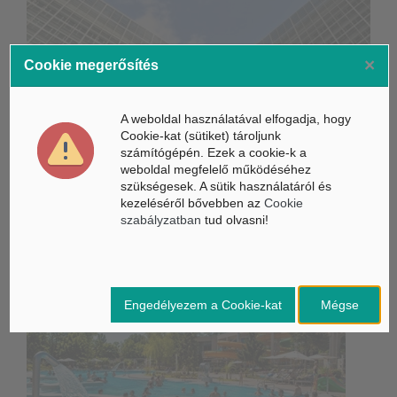
×
Cookie megerősítés
Életbe léptek az Európai Unióban a mesterséges intelligencia
új szabályai
A weboldal használatával elfogadja, hogy
Gyorsabbá válhat a fúziós üzemanyag fejlesztése a
Cookie-kat (sütiket) tároljunk
mesterséges intelligenciával
számítógépén. Ezek a cookie-k a
weboldal megfelelő működéséhez
Látó robotkerekesszék segíthet önállóbbá tenni a
szükségesek. A sütik használatáról és
mozgáskorlátozott embereket
kezeléséről bővebben az
Cookie
szabályzatban
tud olvasni!
Belföldi hírek /
BELFÖLD
Engedélyezem a Cookie-kat
Mégse