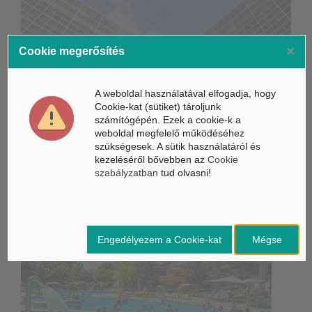
×
Cookie megerősítés
Életbe léptek az Európai Unióban a mesterséges intelligencia
új szabályai
A weboldal használatával elfogadja, hogy
Gyorsabbá válhat a fúziós üzemanyag fejlesztése a
Cookie-kat (sütiket) tároljunk
mesterséges intelligenciával
számítógépén. Ezek a cookie-k a
weboldal megfelelő működéséhez
Látó robotkerekesszék segíthet önállóbbá tenni a
szükségesek. A sütik használatáról és
mozgáskorlátozott embereket
kezeléséről bővebben az
Cookie
szabályzatban
tud olvasni!
Belföldi hírek /
BELFÖLD
Engedélyezem a Cookie-kat
Mégse